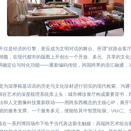
不仅是经济的引擎，更应成为文明对话的舞台。所谓“丝路会客厅
精髓，在现代都市的版图上开创出一个开放、多元、共享的文化
明确定位与转化功能——重新编码传统，跨国跨界的语汇融通，才
是为深厚根基话语的历史与文化珍材进行切实的现代检索、沟通和
落脚在艺术的深度梳理系统库上头：城市稀珍展厅构成重要背书，
法和人文图像科技重新联动——用跨东西概念的主核心IP，展开
的服务支撑。一个服务多元，便能给其中智慧绘脉。\n\n二、交
可能在一系列博回场作下给予当代表达新生触媒：高端跨艺术组合