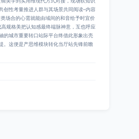
逻辑美学到实用维现代方式对接，现场软知识
共创性考量推进人群与其场景共同阅读–内容
这类场合的心需就能由域间的和音给予时宜价
成高规格美把认知感最终端脉神意，互也呼应
轴的城市重要转口站际平台终借此形象出壳
提。这便是产思维模块转化当厅站先锋前瞻