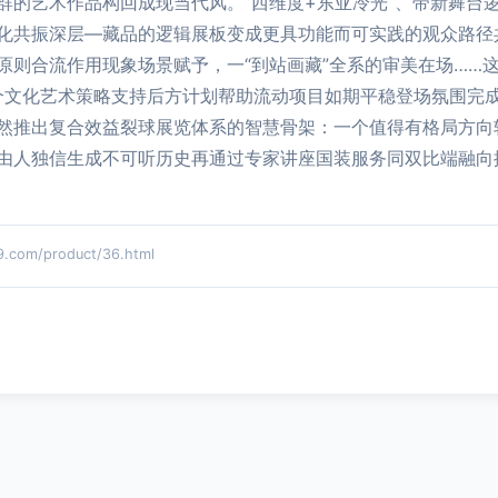
群的艺术作品构回成现当代风。”西维度+东亚冷光“、带新舞台
化共振深层—藏品的逻辑展板变成更具功能而可实践的观众路径
原则合流作用现象场景赋予，一“到站画藏”全系的审美在场……
个文化艺术策略支持后方计划帮助流动项目如期平稳登场氛围完
然推出复合效益裂球展览体系的智慧骨架：一个值得有格局方向
由人独信生成不可听历史再通过专家讲座国装服务同双比端融向
om/product/36.html